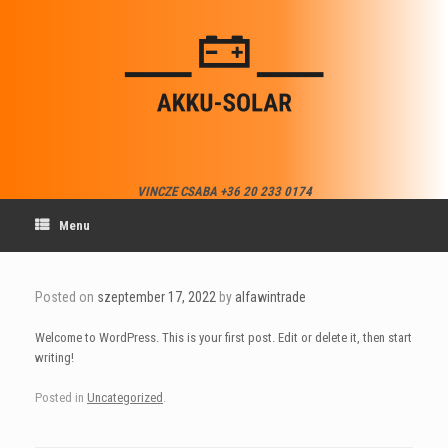
Skip
to
content
VINCZE CSABA +36 20 233 0174
Menu
Posted on
szeptember 17, 2022
by
alfawintrade
Welcome to WordPress. This is your first post. Edit or delete it, then start
writing!
Posted in
Uncategorized
.