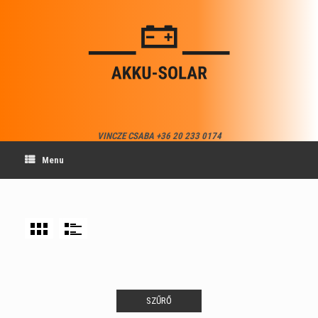
Skip
to
content
VINCZE CSABA +36 20 233 0174
Menu
SZŰRŐ