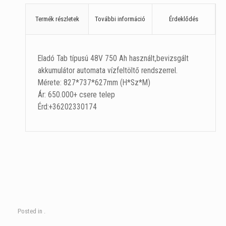
Termék részletek
További információ
Érdeklődés
Eladó Tab típusú 48V 750 Ah használt,bevizsgált
akkumulátor automata vízfeltöltő rendszerrel.
Mérete: 827*737*627mm (H*Sz*M)
Ár: 650.000+ csere telep
Érd:+36202330174
Posted in .