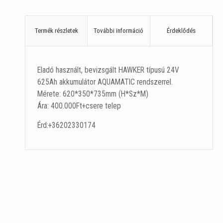
Termék részletek
További információ
Érdeklődés
Eladó használt, bevizsgált HAWKER típusú 24V
625Ah akkumulátor AQUAMATIC rendszerrel.
Mérete: 620*350*735mm (H*Sz*M)
Ára: 400.000Ft+csere telep
Érd:+36202330174