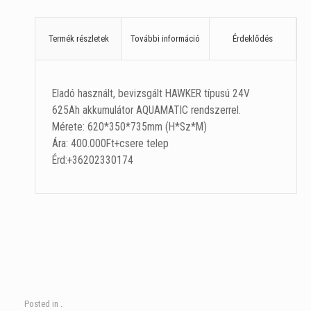
Termék részletek
További információ
Érdeklődés
Eladó használt, bevizsgált HAWKER típusú 24V
625Ah akkumulátor AQUAMATIC rendszerrel.
Mérete: 620*350*735mm (H*Sz*M)
Ára: 400.000Ft+csere telep
Érd:+36202330174
Posted in .