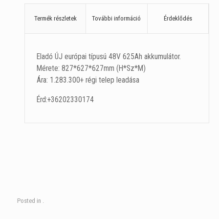
Termék részletek
További információ
Érdeklődés
Eladó ÚJ európai típusú 48V 625Ah akkumulátor.
Mérete: 827*627*627mm (H*Sz*M)
Ára: 1.283.300+ régi telep leadása
Érd:+36202330174
Posted in .