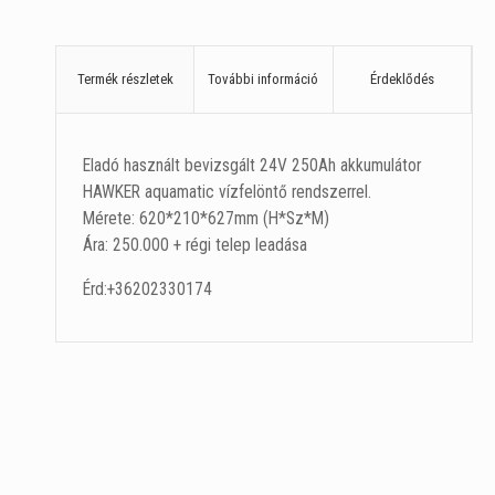
Termék részletek
További információ
Érdeklődés
Eladó használt bevizsgált 24V 250Ah akkumulátor
HAWKER aquamatic vízfelöntő rendszerrel.
Mérete: 620*210*627mm (H*Sz*M)
Ára: 250.000 + régi telep leadása
Érd:+36202330174