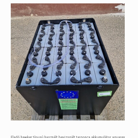
Eladó hawker típusú használt bevizsgált targonca akkumulátor aquarex