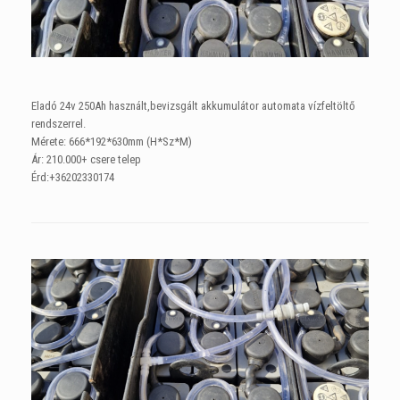
Eladó 24v 250Ah használt,bevizsgált akkumulátor automata vízfeltöltő
rendszerrel.
Mérete: 666*192*630mm (H*Sz*M)
Ár: 210.000+ csere telep
Érd:+36202330174