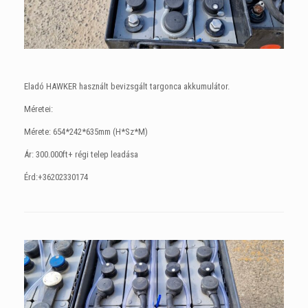
Eladó HAWKER használt bevizsgált targonca akkumulátor.
Méretei:
Mérete: 654*242*635mm (H*Sz*M)
Ár: 300.000ft+ régi telep leadása
Érd:+36202330174