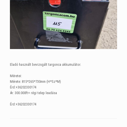
Eladó használt bevizsgált targonca akkumulátor.
Méretei:
Mérete: 815*265*730mm (H*Sz*M)
Érd:+36202330174
Ár: 300.000ft+ régi telep leadása
Érd:+36202330174