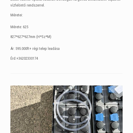
vízfelöntő rendszerrel.
Méretei:
Mérete: 625
827*627*627mm (H*Sz*M)
Ár: 595.000ft+ régi telep leadása
Érd:+36202330174