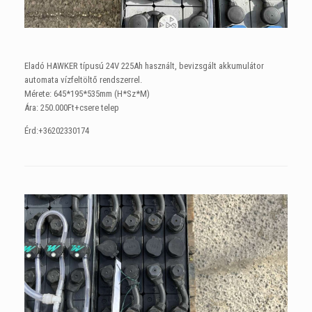
Eladó HAWKER típusú 24V 225Ah használt, bevizsgált akkumulátor
automata vízfeltöltő rendszerrel.
Mérete: 645*195*535mm (H*Sz*M)
Ára: 250.000Ft+csere telep
Érd:+36202330174