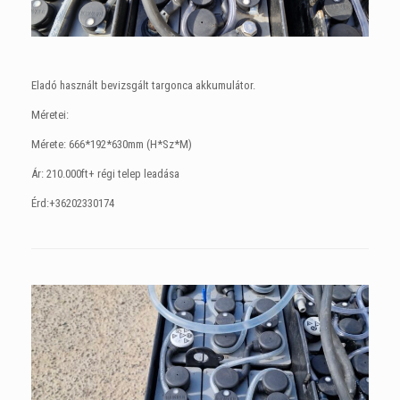
Eladó használt bevizsgált targonca akkumulátor.
Méretei:
Mérete: 666*192*630mm (H*Sz*M)
Ár: 210.000ft+ régi telep leadása
Érd:+36202330174