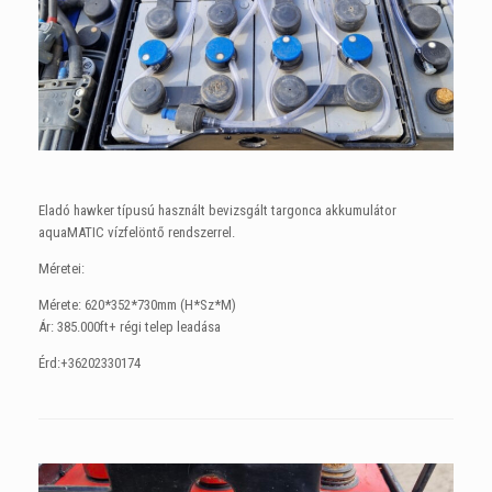
Eladó hawker típusú használt bevizsgált targonca akkumulátor
aquaMATIC vízfelöntő rendszerrel.
Méretei:
Mérete: 620*352*730mm (H*Sz*M)
Ár: 385.000ft+ régi telep leadása
Érd:+36202330174