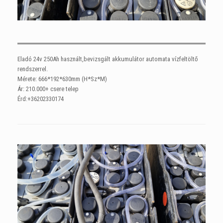
Eladó 24v 250Ah használt,bevizsgált akkumulátor automata vízfeltöltő
rendszerrel.
Mérete: 666*192*630mm (H*Sz*M)
Ár: 210.000+ csere telep
Érd:+36202330174