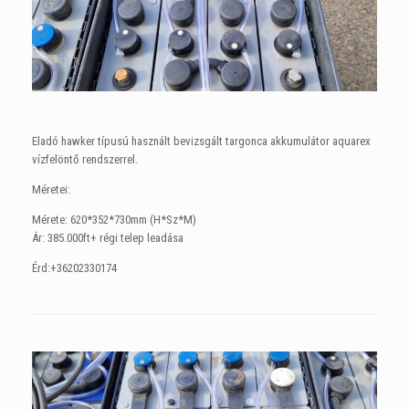
Eladó hawker típusú használt bevizsgált targonca akkumulátor aquarex
vízfelöntő rendszerrel.
Méretei:
Mérete: 620*352*730mm (H*Sz*M)
Ár: 385.000ft+ régi telep leadása
Érd:+36202330174